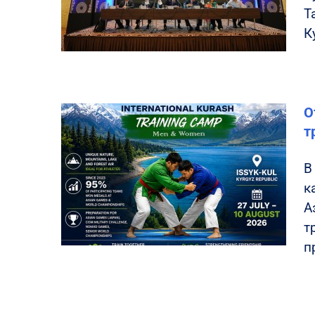
Т
К
О
т
В
к
А
т
п