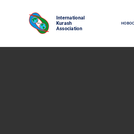
Skip
to
International
content
Kurash
НОВО
Association