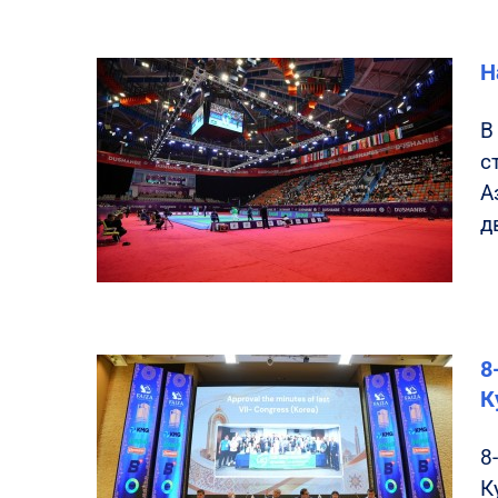
Н
В
с
А
д
8
К
8
К