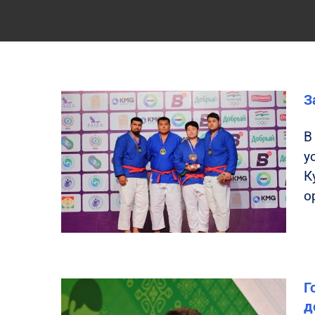
З
В
у
К
о
Г
д