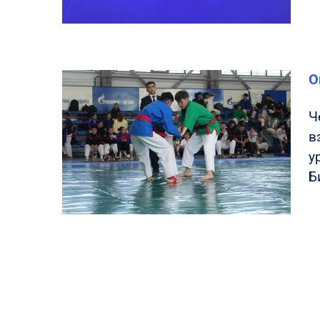
О
Ч
в
у
Б