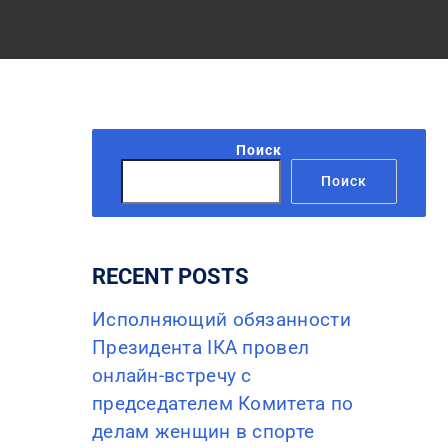
Поиск
Поиск
RECENT POSTS
Исполняющий обязанности
Президента IКА провел
онлайн-встречу с
председателем Комитета по
делам женщин в спорте