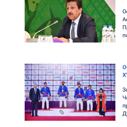
О
А
П
п
О
X
З
Ч
п
Д