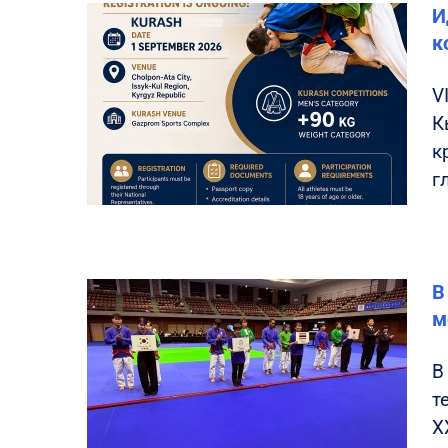
И
к
V
К
к
г
В
м
В
т
X