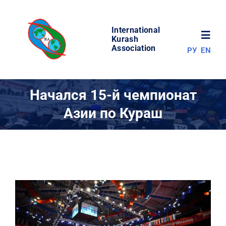
Skip
to
International
content
Toggl
Kurash
Association
РУ
EN
Navig
НОВОСТИ
Начался 15-й чемпионат
Азии по Кураш
МИР КУРАША
ОБ АССОЦИАЦИИ
СОРЕВНОВАНИЯ
РЕЗУЛЬТАТЫ