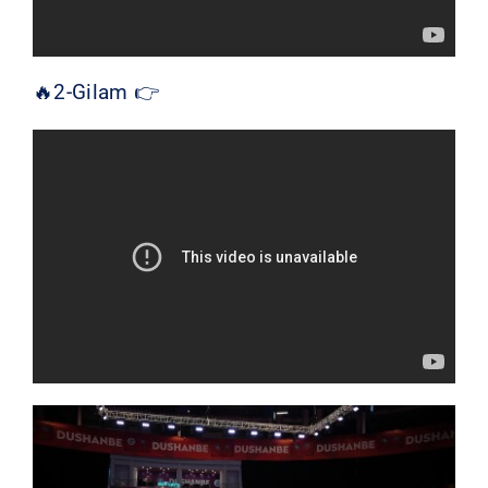
🔥2-Gilam 👉