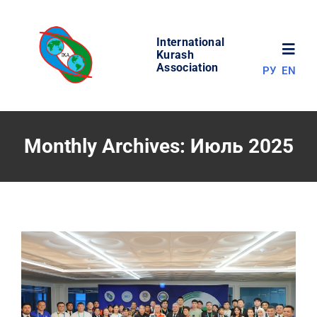
Skip
to
International
content
Toggl
Kurash
Association
РУ
EN
Navig
НОВОСТИ
Monthly Archives:
Июль 2025
МИР КУРАША
ОБ АССОЦИАЦИИ
СОРЕВНОВАНИЯ
РЕЗУЛЬТАТЫ