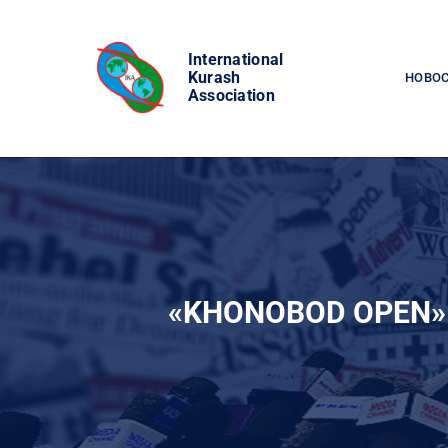
Skip
to
International
content
Kurash
НОВО
Association
«KHONOBOD OPEN»