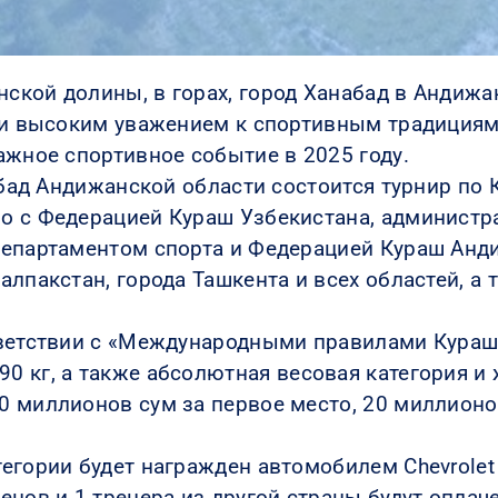
кой долины, в горах, город Ханабад в Андижан
 и высоким уважением к спортивным традициям,
ажное спортивное событие в 2025 году.
набад Андижанской области состоится турнир п
о с Федерацией Кураш Узбекистана, администр
департаментом спорта и Федерацией Кураш Анди
алпакстан, города Ташкента и всех областей, 
тветствии с «Международными правилами Кураш
 + 90 кг, а также абсолютная весовая категория и 
 миллионов сум за первое место, 20 миллионов
егории будет награжден автомобилем Chevrolet 
енов и 1 тренера из другой страны будут опл