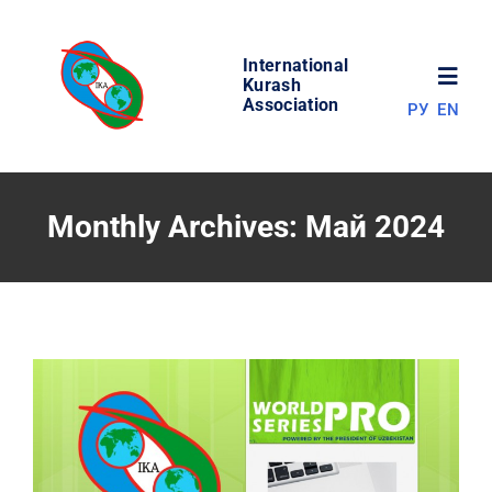
Skip
to
International
content
Toggl
Kurash
Association
РУ
EN
Navig
НОВОСТИ
Monthly Archives:
Май 2024
МИР КУРАША
ОБ АССОЦИАЦИИ
СОРЕВНОВАНИЯ
РЕЗУЛЬТАТЫ