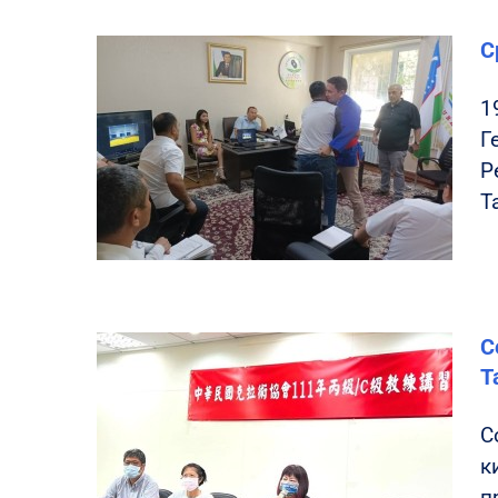
С
1
Г
Р
Т
С
Т
С
к
п