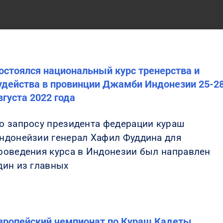
остоялся национальный курс тренерства и
удейства в провинции Джамби Индонезии 25-2
вгуста 2022 года
о запросу президента федерации кураш
ндонейзии генерал Хафил Фуддина для
роведения курса в Индонезии был направлен
дин из главных
вропейский чемпионат по Кураш Кадеты,