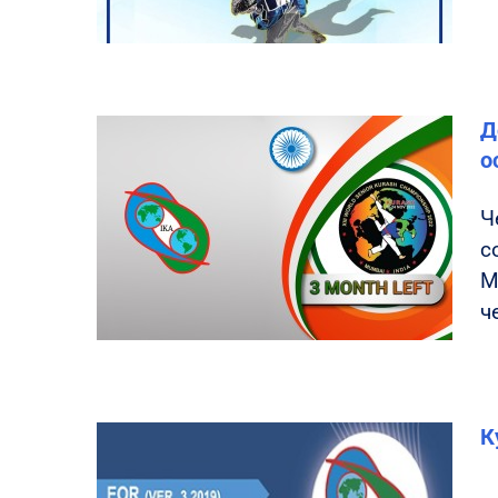
Д
о
Ч
с
М
ч
К