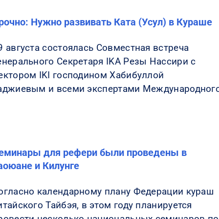
рочно: Нужно развивать Ката (Усул) в Кураше
9 августа состоялась Совместная встреча
енерального Секретаря IKA Резы Нассири с
ектором IKI господином Хабибуллой
аджиевым и всеми экспертами Международног
еминары для рефери были проведены в
аоюане и Килунге
огласно календарному плану Федерации кураш
итайского Тайбэя, в этом году планируется
ровести несколько национальных семинаров по