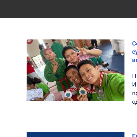
С
с
а
П
И
п
о
Е