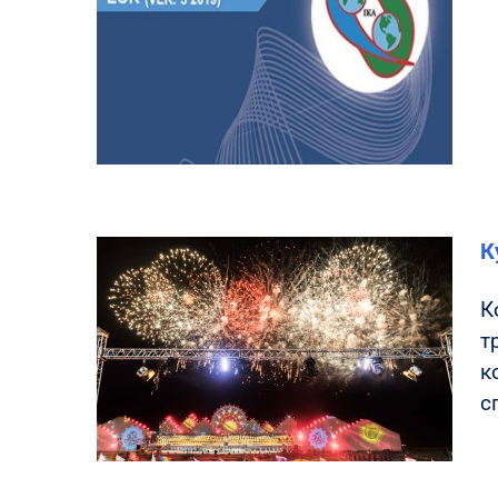
К
К
т
к
с