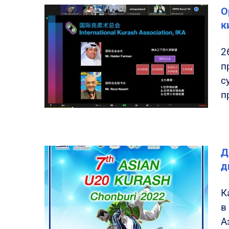
О
к
2
п
с
п
Д
д
К
в
А