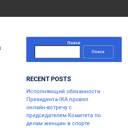
Поиск
8
Поиск
RECENT POSTS
Исполняющий обязанности
Президента IКА провел
онлайн-встречу с
председателем Комитета по
делам женщин в спорте