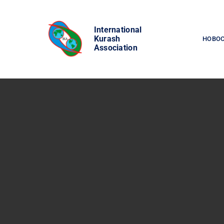
Skip
to
International
content
Kurash
НОВО
Association