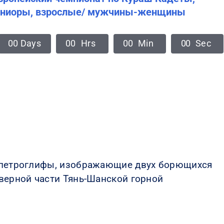
ниоры, взрослые/ мужчины-женщины
0
0
Days
0
0
Hrs
0
0
Min
0
0
Sec
 петроглифы, изображающие двух борющихся
верной части Тянь-Шанской горной