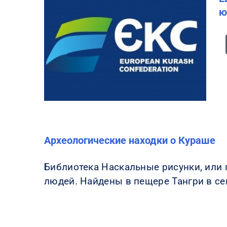
ю
Археологические находки о Кураше
Библиотека Наскальные рисунки, или
людей. Найдены в пещере Тангри в се