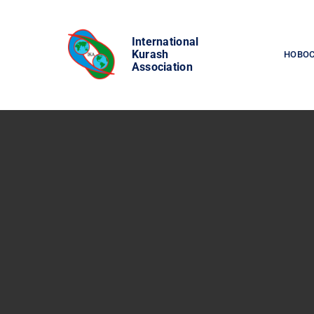
Skip
to
International
content
Kurash
НОВО
Association