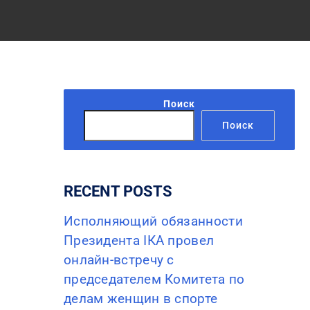
Поиск
Поиск
RECENT POSTS
Исполняющий обязанности
Президента IКА провел
онлайн-встречу с
председателем Комитета по
делам женщин в спорте