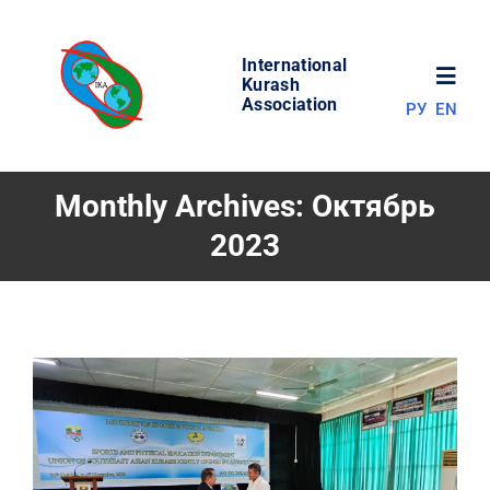
Skip
to
International
content
Toggl
Kurash
Association
РУ
EN
Navig
НОВОСТИ
Monthly Archives:
Октябрь
2023
МИР КУРАША
ОБ АССОЦИАЦИИ
СОРЕВНОВАНИЯ
РЕЗУЛЬТАТЫ