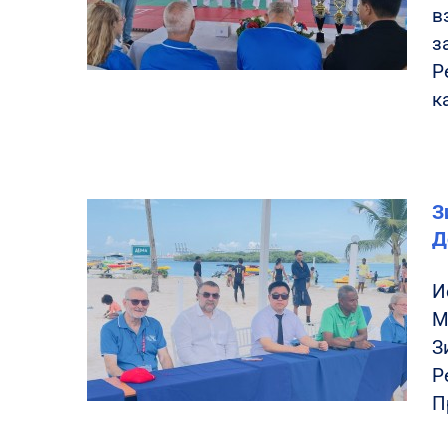
в
з
Р
к
З
Д
И
М
З
Р
П