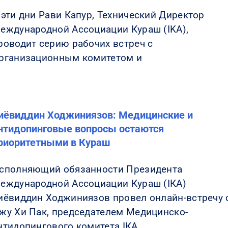
 эти дни Рави Капур, Технический Директор
еждународной Ассоциации Кураш (IKA),
роводит серию рабочих встреч с
рганизационным комитетом и
иёвиддин Ходжиниязов: Медицинские и
нтидопинговые вопросы остаются
риоритетными в Кураш
сполняющий обязанности Президента
еждународной Ассоциации Кураш (IКА)
иёвиддин Ходжиниязов провел онлайн-встречу 
жу Хи Пак, председателем Медицинско-
нтидопингового комитета IКА.