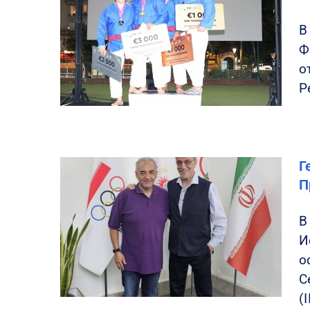
В
Ф
о
Р
Г
П
В
И
о
С
(