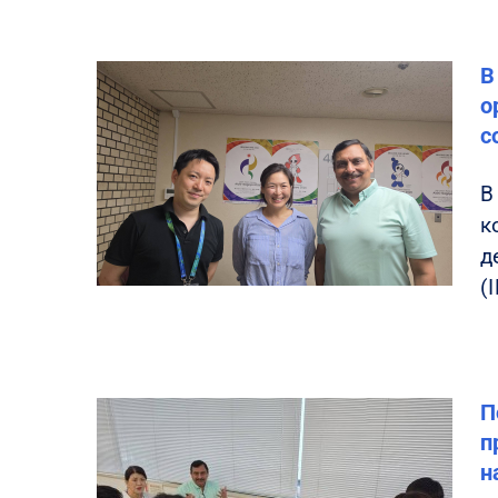
В
о
с
В
к
д
(
П
п
н