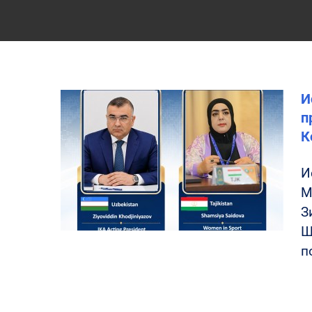
И
п
К
И
М
З
Ш
п