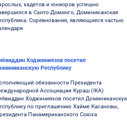
зрослых, кадетов и юниоров успешно
авершился в Санто-Доминго, Доминиканская
еспублика. Соревнования, являющиеся частью
алендаря
иёвиддин Ходжиниязов посетил
оминиканскую Республику
сполняющий обязанности Президента
еждународной Ассоциации Кураш (IКА)
иёвиддин Ходжиниязов посетил Доминиканску
еспублику по приглашению Хайме Касановы,
резидента Панамериканского Союза