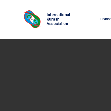
Skip
to
International
content
Kurash
НОВО
Association