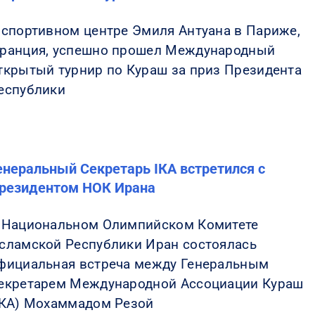
 спортивном центре Эмиля Антуана в Париже,
ранция, успешно прошел Международный
ткрытый турнир по Кураш за приз Президента
еспублики
енеральный Секретарь IКА встретился с
резидентом НОК Ирана
 Национальном Олимпийском Комитете
сламской Республики Иран состоялась
фициальная встреча между Генеральным
екретарем Международной Ассоциации Кураш
IКА) Мохаммадом Резой