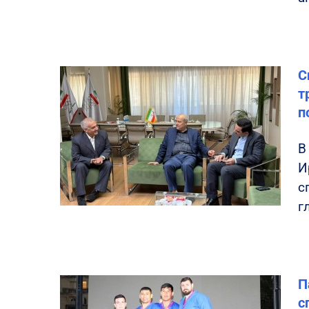
С
т
п
В
И
с
г
П
с