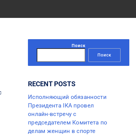
Поиск
Поиск
RECENT POSTS
с
Исполняющий обязанности
Президента IКА провел
онлайн-встречу с
председателем Комитета по
делам женщин в спорте