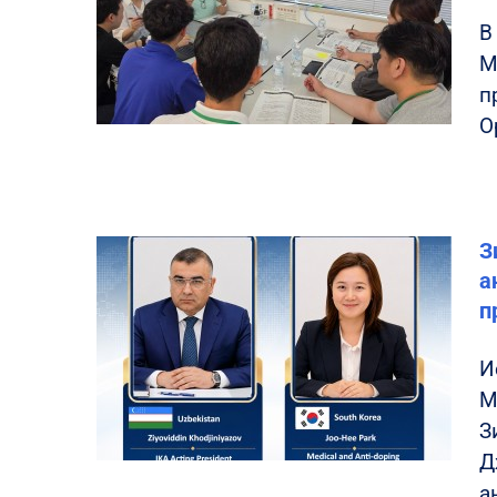
В
М
п
О
З
а
п
И
М
З
Д
а