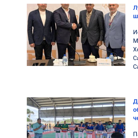
Л
ш
И
М
Х
С
C
Д
о
ч
П