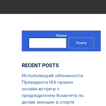
Поиск
Поиск
RECENT POSTS
Исполняющий обязанности
Президента IКА провел
онлайн-встречу с
председателем Комитета по
делам женщин в спорте