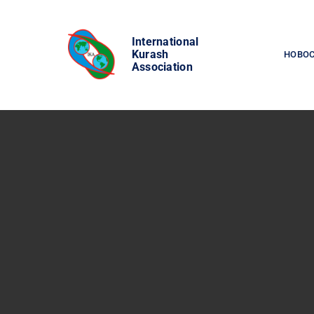
Skip
to
International
content
Kurash
НОВО
Association