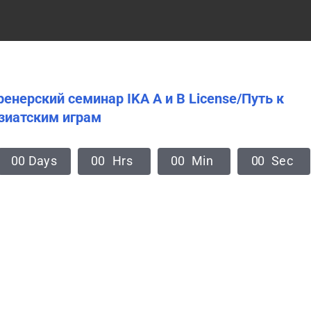
ренерский семинар IKA A и B License/Путь к
зиатским играм
0
0
Days
0
0
Hrs
0
0
Min
0
0
Sec