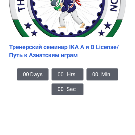
КОНТАКТЫ
Тренерский семинар IKA A и B License/
Путь к Азиатским играм
0
0
Days
0
0
Hrs
0
0
Min
0
0
Sec