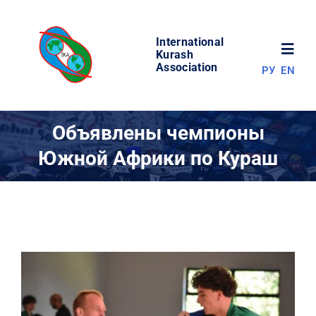
Skip
to
International
content
Toggl
Kurash
Association
РУ
EN
Navig
НОВОСТИ
Объявлены чемпионы
Южной Африки по Кураш
МИР КУРАША
ОБ АССОЦИАЦИИ
СОРЕВНОВАНИЯ
РЕЗУЛЬТАТЫ