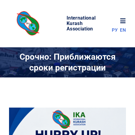
Skip
to
International
content
Toggl
Kurash
Association
РУ
EN
Navig
НОВОСТИ
Срочно: Приближаются
сроки регистрации
МИР КУРАША
ОБ АССОЦИАЦИИ
СОРЕВНОВАНИЯ
РЕЗУЛЬТАТЫ