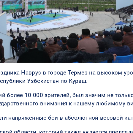
здника Навруз в городе Термез на высоком у
спублики Узбекистан по Кураш.
й более 10 000 зрителей, был значим не толь
ударственного внимания к нашему любимому ви
ли напряженные бои в абсолютной весовой кат
ской области, который также является предсе