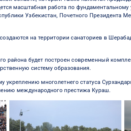
едется масштабная работа по фундаментальном
спублики Узбекистан, Почетного Президента М
оздаются на территории санаториев в Шерабад
ого района будет построен современный компл
арственную систему образования.
у укреплению многолетнего статуса Сурхандарь
шению международного престижа Кураш.