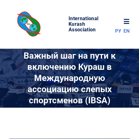
Skip
to
International
content
Toggl
Kurash
Association
РУ
EN
Navig
НОВОСТИ
Важный шаг на пути к
включению Кураш в
МИР КУРАША
Международную
ассоциацию слепых
ОБ АССОЦИАЦИИ
спортсменов (IBSA)
СОРЕВНОВАНИЯ
РЕЗУЛЬТАТЫ