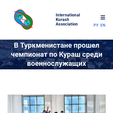
Skip
to
International
content
Toggl
Kurash
Association
РУ
EN
Navig
НОВОСТИ
В Туркменистане прошел
чемпионат по Кураш среди
МИР КУРАША
военнослужащих
ОБ АССОЦИАЦИИ
СОРЕВНОВАНИЯ
РЕЗУЛЬТАТЫ