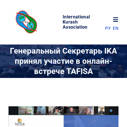
Skip
to
International
content
Toggl
Kurash
Association
РУ
EN
Navig
НОВОСТИ
Генеральный Секретарь IKA
принял участие в онлайн-
МИР КУРАША
встрече TAFISA
ОБ АССОЦИАЦИИ
СОРЕВНОВАНИЯ
РЕЗУЛЬТАТЫ