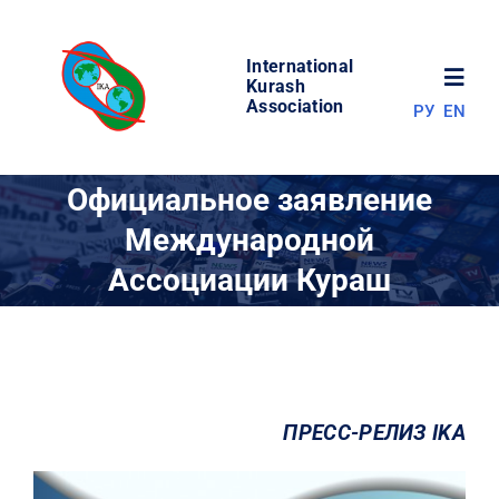
Skip
to
International
content
Toggl
Kurash
Association
РУ
EN
Navig
НОВОСТИ
Официальное заявление
Международной
МИР КУРАША
Ассоциации Кураш
ОБ АССОЦИАЦИИ
СОРЕВНОВАНИЯ
ПРЕСС-РЕЛИЗ IKA
РЕЗУЛЬТАТЫ