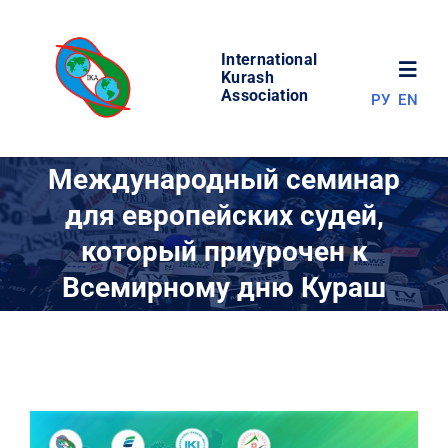
Skip
to
International
content
Toggl
Kurash
Association
РУ
EN
Navig
НОВОСТИ
Международный семинар
для европейских судей,
МИР КУРАША
который приурочен к
Всемирному дню Кураш
ОБ АССОЦИАЦИИ
СОРЕВНОВАНИЯ
РЕЗУЛЬТАТЫ