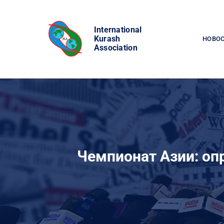
Skip
to
International
content
Kurash
НОВО
Association
Чемпионат Азии: оп