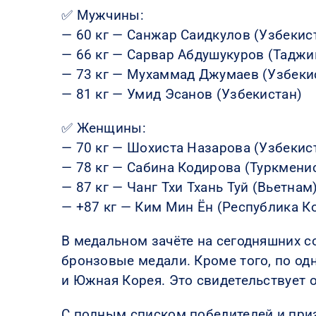
✅ Мужчины:
— 60 кг — Санжар Саидкулов (Узбекис
— 66 кг — Сарвар Абдушукуров (Таджи
— 73 кг — Мухаммад Джумаев (Узбеки
— 81 кг — Умид Эсанов (Узбекистан)
✅ Женщины:
— 70 кг — Шохиста Назарова (Узбекис
— 78 кг — Сабина Кодирова (Туркмени
— 87 кг — Чанг Тхи Тхань Туй (Вьетнам
— +87 кг — Ким Мин Ён (Республика К
В медальном зачёте на сегодняшних с
бронзовые медали. Кроме того, по од
и Южная Корея. Это свидетельствует 
С полным списком победителей и при