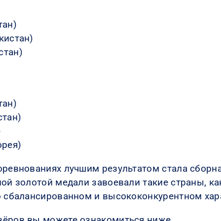
тан)
кистан)
стан)
тан)
стан)
)
орея)
оревнованиях лучшим результатом стала сборна
ной золотой медали завоевали такие страны, ка
о сбалансированном и высококонкурентном хар
зёров вы можете ознакомиться ниже.