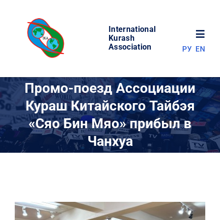
Skip
to
International
content
Toggl
Kurash
Association
РУ
EN
Navig
НОВОСТИ
Промо-поезд Ассоциации
Кураш Китайского Тайбэя
МИР КУРАША
«Сяо Бин Мяо» прибыл в
Чанхуа
ОБ АССОЦИАЦИИ
СОРЕВНОВАНИЯ
РЕЗУЛЬТАТЫ