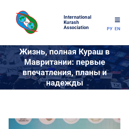
Skip
to
International
content
Toggl
Kurash
Association
РУ
EN
Navig
НОВОСТИ
Жизнь, полная Кураш в
Мавритании: первые
МИР КУРАША
впечатления, планы и
надежды
ОБ АССОЦИАЦИИ
СОРЕВНОВАНИЯ
РЕЗУЛЬТАТЫ