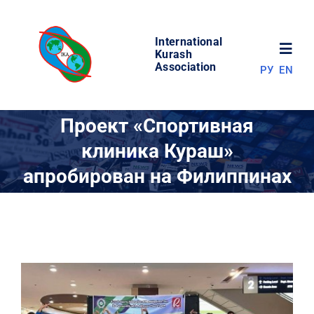
Skip
to
International
content
Toggl
Kurash
Association
РУ
EN
Navig
НОВОСТИ
Проект «Спортивная
клиника Кураш»
МИР КУРАША
апробирован на Филиппинах
ОБ АССОЦИАЦИИ
СОРЕВНОВАНИЯ
РЕЗУЛЬТАТЫ