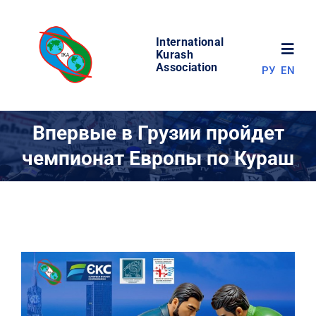
Skip
to
International
content
Toggl
Kurash
Association
РУ
EN
Navig
НОВОСТИ
Впервые в Грузии пройдет
чемпионат Европы по Кураш
МИР КУРАША
ОБ АССОЦИАЦИИ
СОРЕВНОВАНИЯ
РЕЗУЛЬТАТЫ