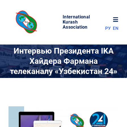
Skip
to
International
content
Toggl
Kurash
Association
РУ
EN
Navig
НОВОСТИ
Интервью Президента IKA
Хайдера Фармана
МИР КУРАША
телеканалу «Узбекистан 24»
ОБ АССОЦИАЦИИ
СОРЕВНОВАНИЯ
РЕЗУЛЬТАТЫ