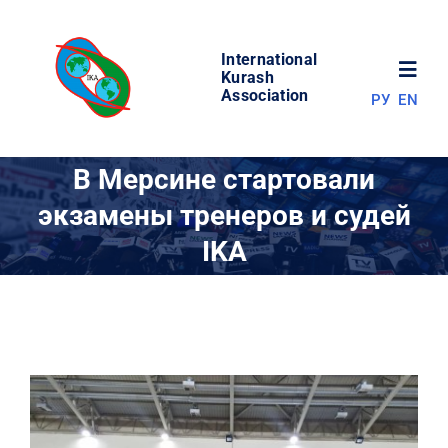
Skip
to
International
content
Toggl
Kurash
Association
РУ
EN
Navig
НОВОСТИ
В Мерсине стартовали
экзамены тренеров и судей
МИР КУРАША
IKA
ОБ АССОЦИАЦИИ
СОРЕВНОВАНИЯ
РЕЗУЛЬТАТЫ