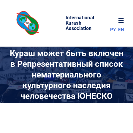
Skip
to
International
content
Toggl
Kurash
Association
РУ
EN
Navig
НОВОСТИ
Кураш может быть включен
в Репрезентативный список
МИР КУРАША
нематериального
культурного наследия
ОБ АССОЦИАЦИИ
человечества ЮНЕСКО
СОРЕВНОВАНИЯ
РЕЗУЛЬТАТЫ