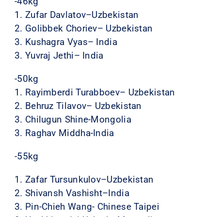
-46kg
1. Zufar Davlatov–Uzbekistan
2. Golibbek Choriev– Uzbekistan
3. Kushagra Vyas– India
3. Yuvraj Jethi– India
-50kg
1. Rayimberdi Turabboev– Uzbekistan
2. Behruz Tilavov– Uzbekistan
3. Chilugun Shine-Mongolia
3. Raghav Middha-India
-55kg
1. Zafar Tursunkulov–Uzbekistan
2. Shivansh Vashisht–India
3. Pin-Chieh Wang- Chinese Taipei