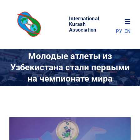
Skip
to
International
content
Toggl
Kurash
Association
РУ
EN
Navig
НОВОСТИ
Молодые атлеты из
Узбекистана стали первыми
МИР КУРАША
на чемпионате мира
ОБ АССОЦИАЦИИ
СОРЕВНОВАНИЯ
РЕЗУЛЬТАТЫ