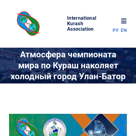
Skip
to
International
content
Toggl
Kurash
Association
РУ
EN
Navig
НОВОСТИ
Атмосфера чемпионата
мира по Кураш наколяет
МИР КУРАША
холодный город Улан-Батор
ОБ АССОЦИАЦИИ
СОРЕВНОВАНИЯ
РЕЗУЛЬТАТЫ