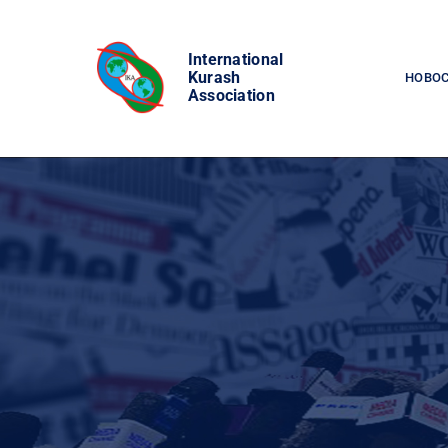
Skip
to
International
content
Kurash
НОВО
Association