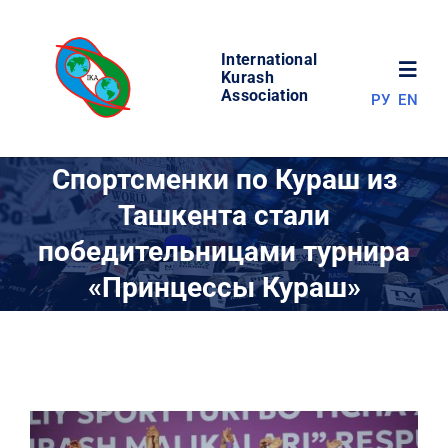
Skip
to
International
content
Toggl
Kurash
Association
РУ
EN
Navig
НОВОСТИ
Спортсменки по Кураш из
Ташкента стали
МИР КУРАША
победительницами турнира
«Принцессы Кураш»
ОБ АССОЦИАЦИИ
СОРЕВНОВАНИЯ
РЕЗУЛЬТАТЫ