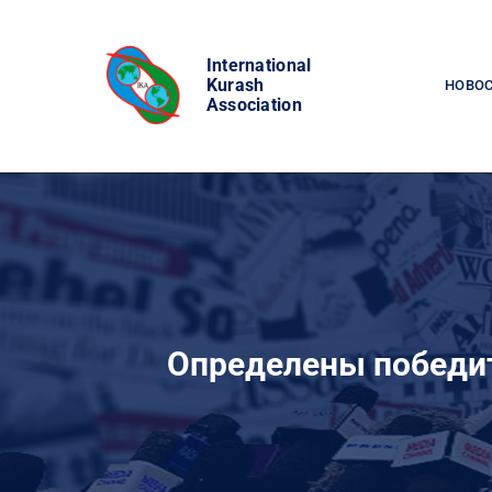
Skip
to
International
content
Kurash
НОВО
Association
Определены победит