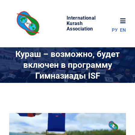
Skip
to
International
content
Toggl
Kurash
Association
РУ
EN
Navig
НОВОСТИ
Кураш – возможно, будет
включен в программу
МИР КУРАША
Гимназиады ISF
ОБ АССОЦИАЦИИ
СОРЕВНОВАНИЯ
РЕЗУЛЬТАТЫ