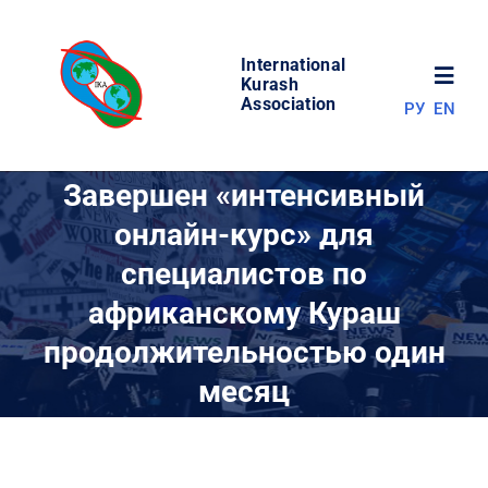
Skip
to
International
content
Toggl
Kurash
Association
РУ
EN
Navig
НОВОСТИ
Завершен «интенсивный
онлайн-курс» для
МИР КУРАША
специалистов по
африканскому Кураш
ОБ АССОЦИАЦИИ
продолжительностью один
СОРЕВНОВАНИЯ
месяц
РЕЗУЛЬТАТЫ