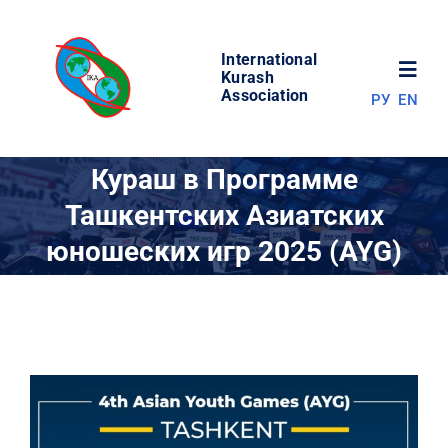
Skip
to
International
content
Toggl
Kurash
Association
РУ
EN
Navig
НОВОСТИ
Кураш в Программе
Ташкентских Азиатских
МИР КУРАША
юношеских игр 2025 (AYG)
ОБ АССОЦИАЦИИ
СОРЕВНОВАНИЯ
РЕЗУЛЬТАТЫ