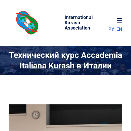
Skip
to
International
content
Toggl
Kurash
Association
РУ
EN
Navig
НОВОСТИ
Технический курс Accademia
Italiana Kurash в Италии
МИР КУРАША
ОБ АССОЦИАЦИИ
СОРЕВНОВАНИЯ
РЕЗУЛЬТАТЫ