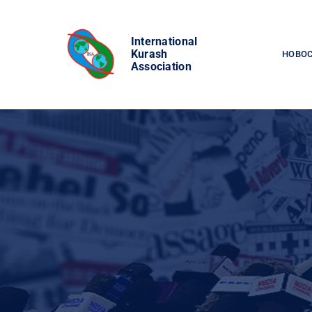
Skip
to
International
content
Kurash
НОВО
Association