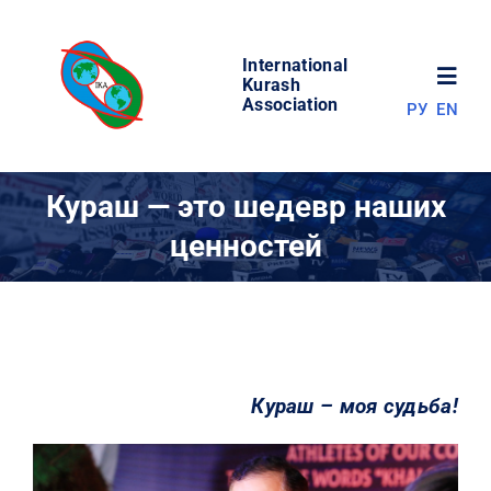
Skip
to
International
content
Toggl
Kurash
Association
РУ
EN
Navig
НОВОСТИ
Кураш — это шедевр наших
ценностей
МИР КУРАША
ОБ АССОЦИАЦИИ
СОРЕВНОВАНИЯ
Кураш – моя судьба!
РЕЗУЛЬТАТЫ