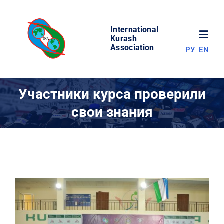
Skip
to
International
content
Toggl
Kurash
Association
РУ
EN
Navig
НОВОСТИ
Участники курса проверили
свои знания
МИР КУРАША
ОБ АССОЦИАЦИИ
СОРЕВНОВАНИЯ
РЕЗУЛЬТАТЫ