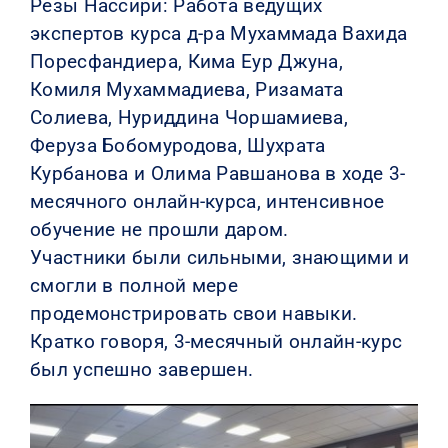
Резы Нассири: Работа ведущих
экспертов курса д-ра Мухаммада Вахида
Поресфандиера, Кима Еур Джуна,
Комиля Мухаммадиева, Ризамата
Солиева, Нуриддина Чоршамиева,
Феруза Бобомуродова, Шухрата
Курбанова и Олима Равшанова в ходе 3-
месячного онлайн-курса, интенсивное
обучение не прошли даром.
Участники были сильными, знающими и
смогли в полной мере
продемонстрировать свои навыки.
Кратко говоря, 3-месячный онлайн-курс
был успешно завершен.