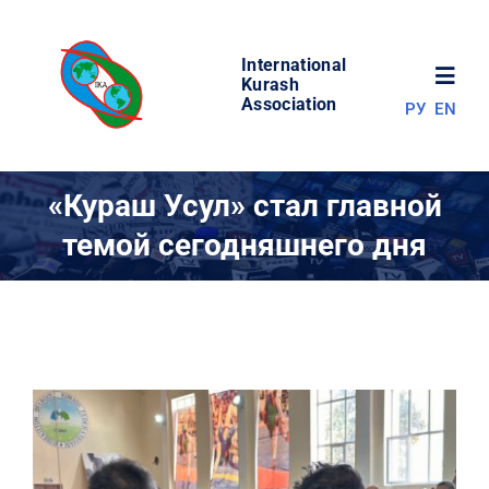
Skip
to
International
content
Toggl
Kurash
Association
РУ
EN
Navig
НОВОСТИ
«Кураш Усул» стал главной
темой сегодняшнего дня
МИР КУРАША
ОБ АССОЦИАЦИИ
СОРЕВНОВАНИЯ
РЕЗУЛЬТАТЫ