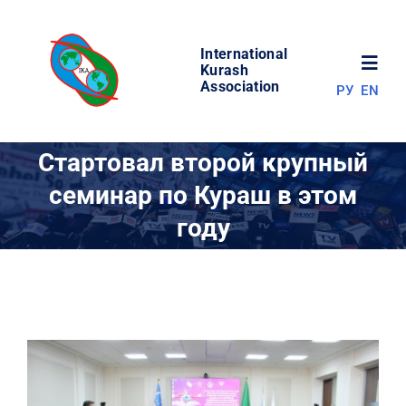
Skip
to
International
content
Toggl
Kurash
Association
РУ
EN
Navig
НОВОСТИ
Стартовал второй крупный
семинар по Кураш в этом
МИР КУРАША
году
ОБ АССОЦИАЦИИ
СОРЕВНОВАНИЯ
РЕЗУЛЬТАТЫ