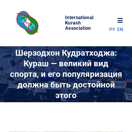
Skip
to
International
content
Toggl
Kurash
Association
РУ
EN
Navig
НОВОСТИ
Шерзодхон Кудратходжа:
Кураш — великий вид
МИР КУРАША
спорта, и его популяризация
должна быть достойной
ОБ АССОЦИАЦИИ
этого
СОРЕВНОВАНИЯ
РЕЗУЛЬТАТЫ