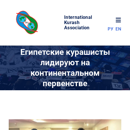
Skip
to
International
content
Toggl
Kurash
Association
РУ
EN
Navig
НОВОСТИ
Египетские курашисты
лидируют на
МИР КУРАША
континентальном
первенстве
ОБ АССОЦИАЦИИ
СОРЕВНОВАНИЯ
РЕЗУЛЬТАТЫ