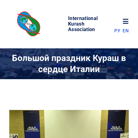
Skip
to
International
content
Toggl
Kurash
Association
РУ
EN
Navig
НОВОСТИ
Большой праздник Кураш в
сердце Италии
МИР КУРАША
ОБ АССОЦИАЦИИ
СОРЕВНОВАНИЯ
РЕЗУЛЬТАТЫ