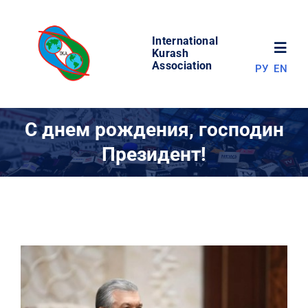
Skip
to
International
content
Toggl
Kurash
Association
РУ
EN
Navig
НОВОСТИ
С днем ​​рождения, господин
Президент!
МИР КУРАША
ОБ АССОЦИАЦИИ
СОРЕВНОВАНИЯ
РЕЗУЛЬТАТЫ