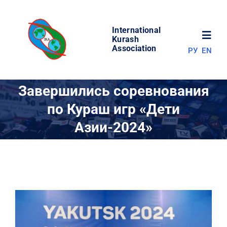
Skip
to
International
content
Toggl
Kurash
Association
РУ
EN
Navig
НОВОСТИ
Завершились соревнования
по Кураш игр «Дети
МИР КУРАША
Азии-2024»
ОБ АССОЦИАЦИИ
СОРЕВНОВАНИЯ
РЕЗУЛЬТАТЫ