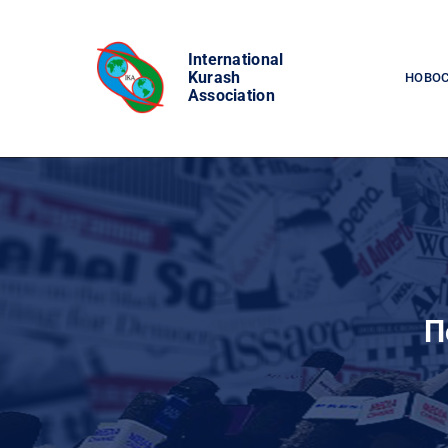
Skip
to
International
content
Kurash
НОВО
Association
П