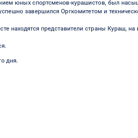
ением юных спортсменов-курашистов, был нас
успешно завершился Оргкомитетом и техничес
те находятся представители страны Кураш, на 
я.
о дня.