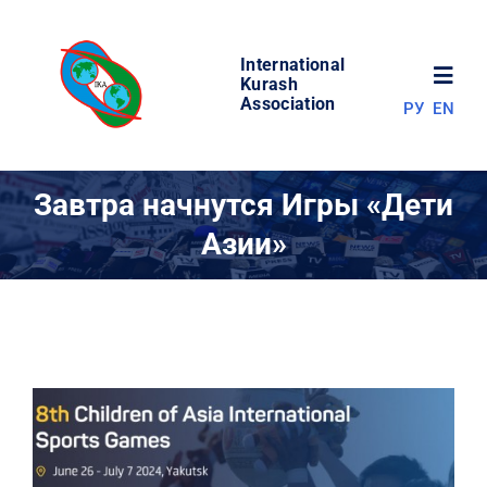
Skip
to
International
content
Toggl
Kurash
Association
РУ
EN
Navig
НОВОСТИ
Завтра начнутся Игры «Дети
Азии»
МИР КУРАША
ОБ АССОЦИАЦИИ
СОРЕВНОВАНИЯ
РЕЗУЛЬТАТЫ