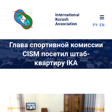
Skip
to
International
content
Toggl
Kurash
Association
РУ
EN
Navig
НОВОСТИ
Глава спортивной комиссии
CISM посетил штаб-
МИР КУРАША
квартиру IKA
ОБ АССОЦИАЦИИ
СОРЕВНОВАНИЯ
РЕЗУЛЬТАТЫ