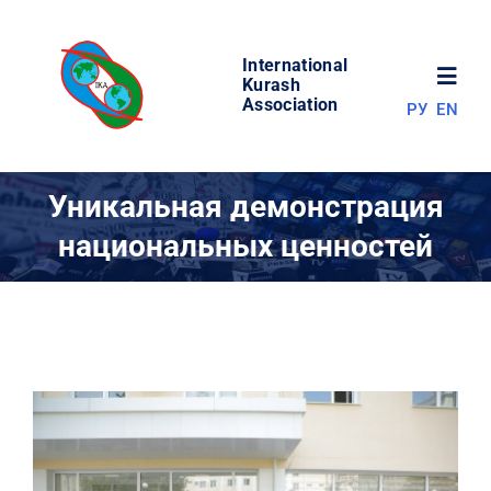
Skip
to
International
content
Toggl
Kurash
Association
РУ
EN
Navig
НОВОСТИ
Уникальная демонстрация
национальных ценностей
МИР КУРАША
ОБ АССОЦИАЦИИ
СОРЕВНОВАНИЯ
РЕЗУЛЬТАТЫ